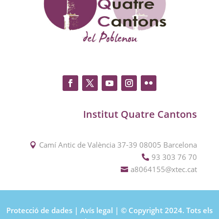
Institut Quatre Cantons
Camí Antic de València 37-39 08005 Barcelona

93 303 76 70

a8064155@xtec.cat

Protecció de dades
|
Avís legal
| © Copyright 2024. Tots els