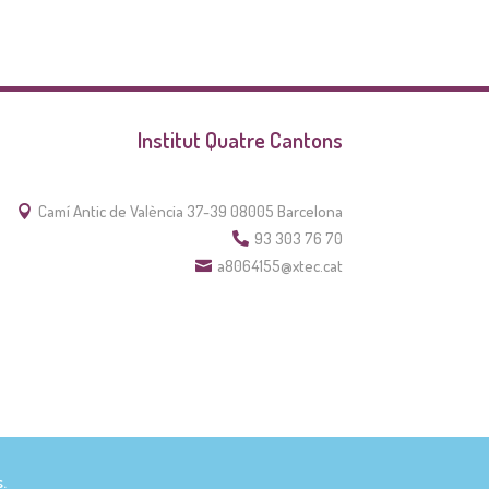
Institut Quatre Cantons
Camí Antic de València 37-39 08005 Barcelona

93 303 76 70

a8064155@xtec.cat

.