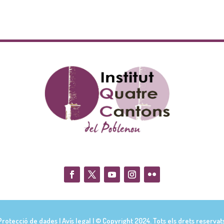
Protecció de dades
|
Avís legal
| © Copyright 2024. Tots els drets reservats