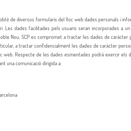
obté de diversos formularis del lloc web dades personals i in
ri. Les dades facilitades pels usuaris seran incorporades a un f
Poble Nou, SCP es compromet a tractar les dades de caràcter 
rticular, a tractar confidencialment les dades de caràcter perso
c web. Respecte de les dades esmentades podrà exercir els drets
ant una comunicació dirigida a:
Barcelona