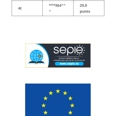
***964
**
29,0
4t
*
punts