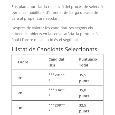
Ens plau anunciar la resolució del procés de selecció
per a les mobilitats d’alumnat de llarga durada de
cara al proper curs escolar.
Després de valorar les candidatures segons els
criteris establerts en la convocatòria, la puntuació
final i l’ordre de selecció és el següent:
Llistat de Candidats Seleccionats
Candidat
Puntuació
Ordre
(ID)
Total
***
201
**
35,5
1r
*
punts
***
934
**
35,0
2n
*
punts
***
208
**
32,5
3r
*
punts